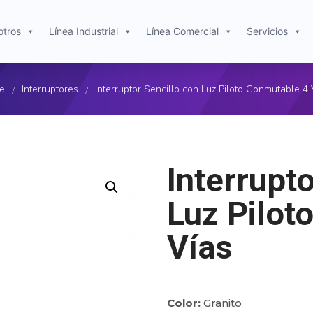
otros
Línea Industrial
Línea Comercial
Servicios
re
Interruptores
Interruptor Sencillo con Luz Piloto Conmutable 4 
/
/
Interrupt
Luz Pilot
Vías
Color:
Granito