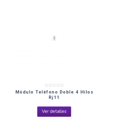
Valorado
Módulo Teléfono Doble 4 Hilos
en
Rj11
0
de
5
Ver detalles