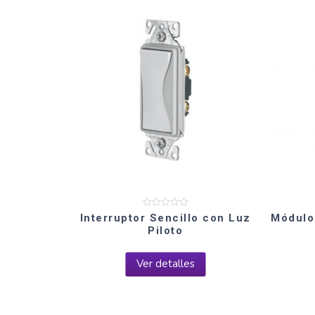
Valorado
Interruptor Sencillo con Luz
Módulo
en
Piloto
0
de
5
Ver detalles