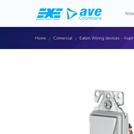
Nos
Home
Comercial
Eaton Wiring devices - Aspi
/
/