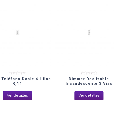
Valorado
Valorado
 Teléfono Doble 4 Hilos
Dimmer Deslizable
en
en
Rj11
Incandescente 3 Vías
0
0
de
de
5
5
Ver detalles
Ver detalles