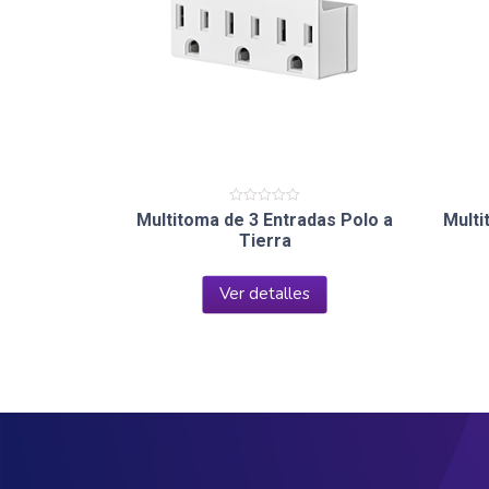
Valorado
Multitoma de 3 Entradas Polo a
Multi
en
Tierra
0
de
5
Ver detalles