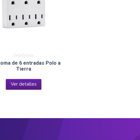
Valorado
toma de 6 entradas Polo a
en
Tierra
0
de
5
Ver detalles