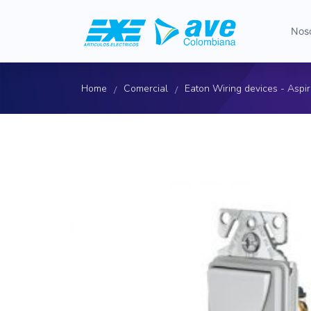
Nos
Home
Comercial
Eaton Wiring devices - Aspi
/
/