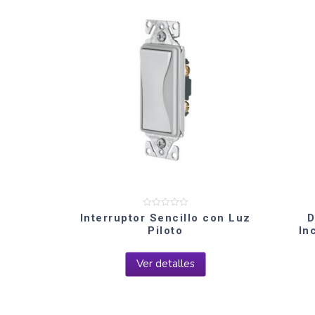
Valorado
Interruptor Sencillo con Luz
D
en
Piloto
In
0
de
5
Ver detalles