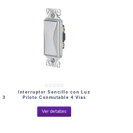
Valorado
Interruptor Sencillo con Luz
en
o 3
Piloto Conmutable 4 Vías
0
de
5
Ver detalles