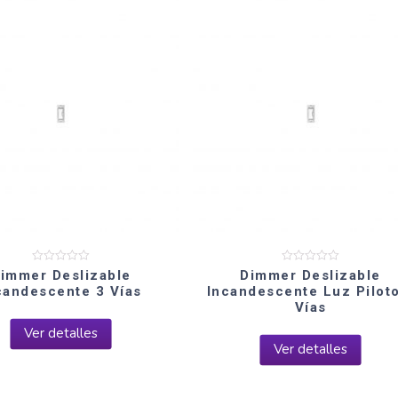
Valorado
Valorado
immer Deslizable
Dimmer Deslizable
en
en
candescente 3 Vías
Incandescente Luz Pilot
0
0
de
de
Vías
5
5
Ver detalles
Ver detalles