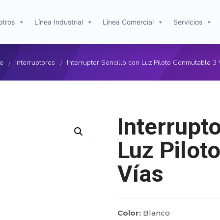
otros
Línea Industrial
Línea Comercial
Servicios
re
Interruptores
Interruptor Sencillo con Luz Piloto Conmutable 3 
/
/
Interrupt
Luz Pilot
Vías
Color:
Blanco