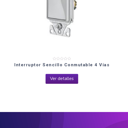
Valorado
Interruptor Sencillo Conmutable 4 Vías
en
0
de
5
Ver detalles