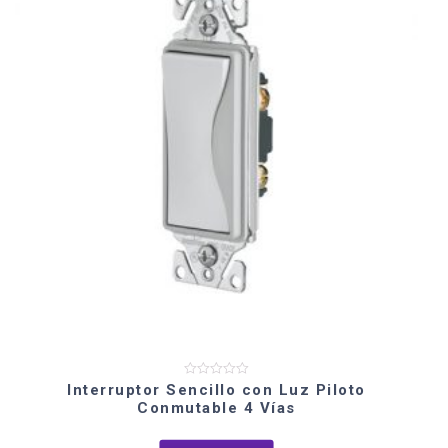
Valorado
Interruptor Sencillo con Luz Piloto
en
Conmutable 4 Vías
0
de
5