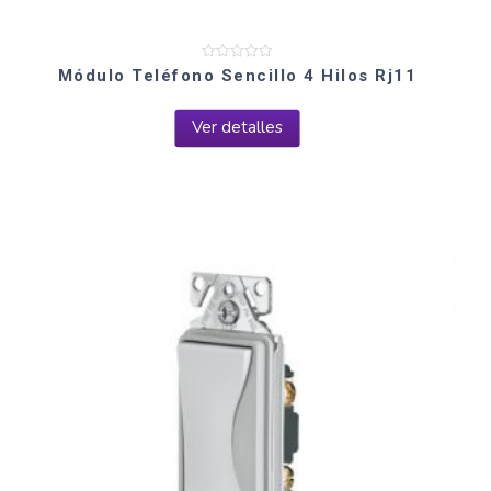
Valorado
Módulo Teléfono Sencillo 4 Hilos Rj11
en
0
de
5
Ver detalles