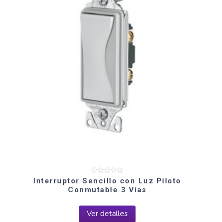
Valorado
Interruptor Sencillo con Luz Piloto
en
Conmutable 3 Vías
0
de
5
Ver detalles