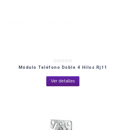
Valorado
Módulo Teléfono Doble 4 Hilos Rj11
en
0
de
5
Ver detalles