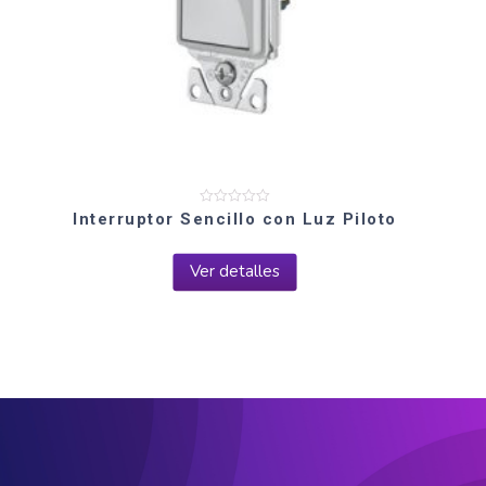
Valorado
Interruptor Sencillo con Luz Piloto
en
0
de
5
Ver detalles