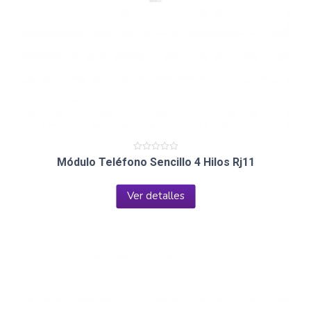
Valorado
Módulo Teléfono Sencillo 4 Hilos Rj11
en
0
de
5
Ver detalles