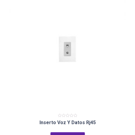
Valorado
Inserto Voz Y Datos Rj45
en
0
de