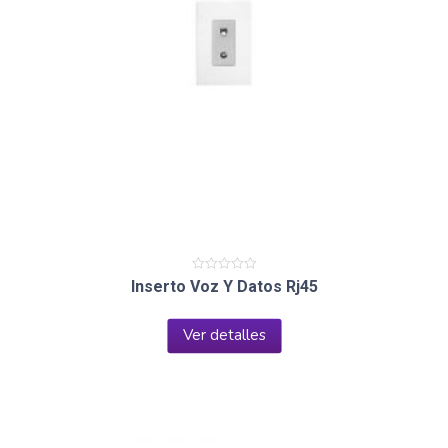
Valorado
Inserto Voz Y Datos Rj45
en
0
de
5
Ver detalles