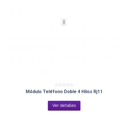
Valorado
Módulo Teléfono Doble 4 Hilos Rj11
en
0
de
5
Ver detalles