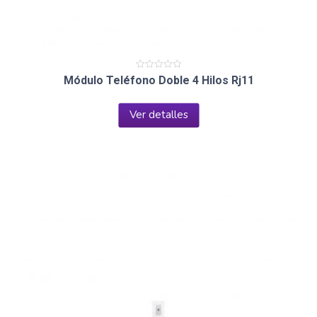
Valorado
Módulo Teléfono Doble 4 Hilos Rj11
en
0
de
5
Ver detalles