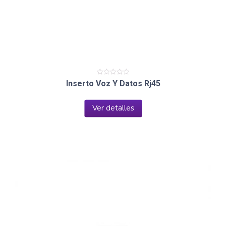
Valorado
Inserto Voz Y Datos Rj45
en
0
de
5
Ver detalles