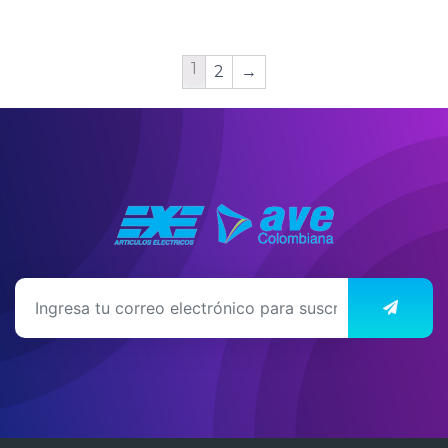
1
2
→