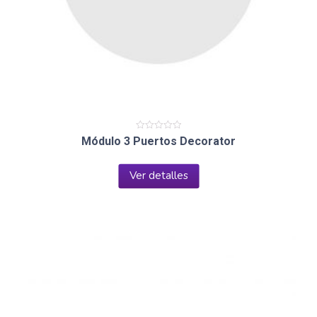
Valorado
Módulo 3 Puertos Decorator
en
0
de
5
Ver detalles