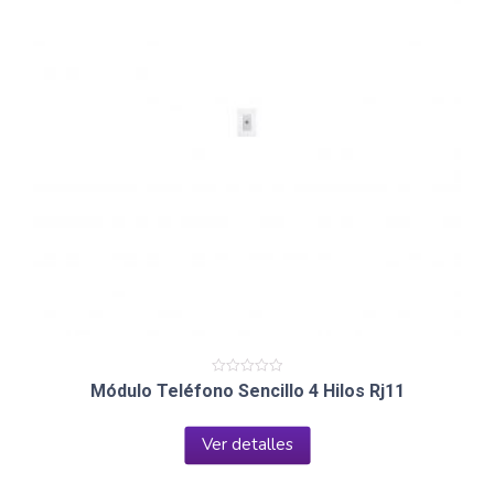
Valorado
Módulo Teléfono Sencillo 4 Hilos Rj11
en
0
de
5
Ver detalles