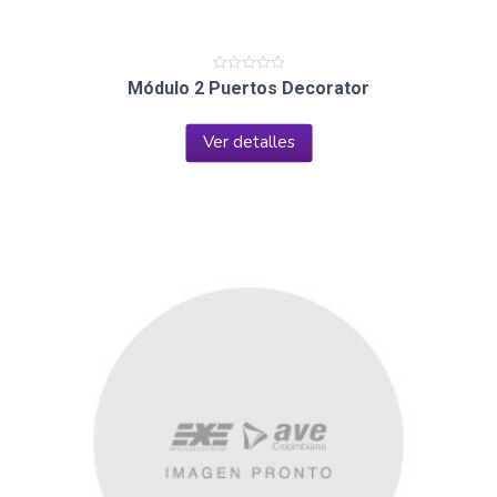
Valorado
Módulo 2 Puertos Decorator
en
0
de
5
Ver detalles